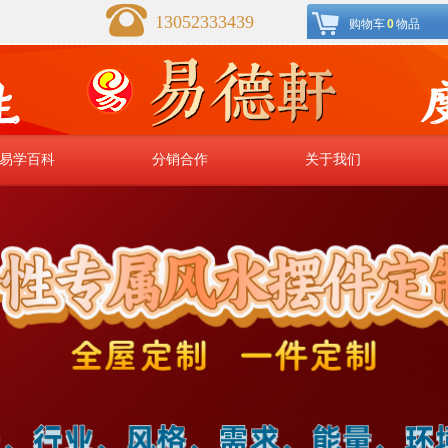
13052333439
购物车
0
物品
易学百科
分销合作
关于我们