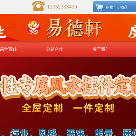
13052333439
购物车
0
物品
易学百科
分销合作
关于我们