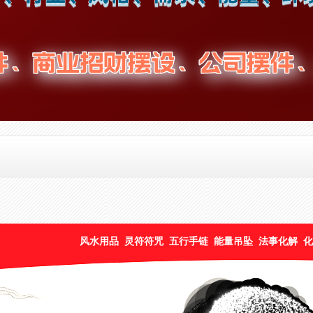
风水用品
灵符符咒
五行手链
能量吊坠
法事化解
化