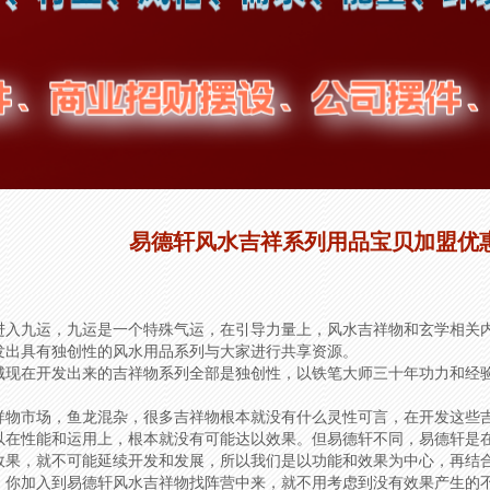
易德轩风水吉祥系列用品宝贝加盟优
进入九运，九运是一个特殊气运，在引导力量上，风水吉祥物和玄学相关
发出具有独创性的风水用品系列与大家进行共享资源。
城现在开发出来的吉祥物系列全部是独创性，以铁笔大师三十年功力和经
祥物市场，鱼龙混杂，很多吉祥物根本就没有什么灵性可言，在开发这些
以在性能和运用上，根本就没有可能达以效果。但易德轩不同，易德轩是
效果，就不可能延续开发和发展，所以我们是以功能和效果为中心，再结
，你加入到易德轩风水吉祥物找阵营中来，就不用考虑到没有效果产生的