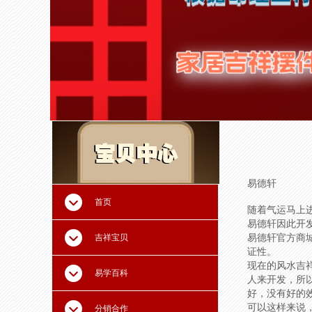
易德轩
首页
随着气运马上
易德轩因此开
吉祥宝贝
易德轩官方商
证性。
现在的风水吉
易学百科
人来开发，所
好，没有好的
可以这样来说
分销合作