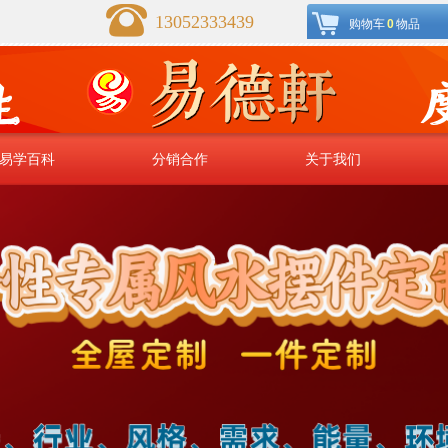
13052333439
购物车
0
物品
易学百科
分销合作
关于我们