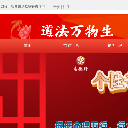
您好！欢迎来到易德轩吉祥网
登录
|
注册
首页
吉祥宝贝
易学百科