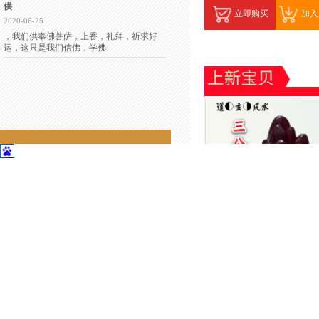
供
立即购买
加入
2020-06-25
，我们供奉佛菩萨，上香，礼拜，祈求好
运，这只是我们信佛，学佛
联系我们
联系我们
地址：江苏苏州昆山花桥经济开发区格
林国际421
电话：13052333439
顾问专线：13166337010
联系人：彭老师
定制三公台升官运风水摆
三公台是钰道阁定制产品，
￥18600.00