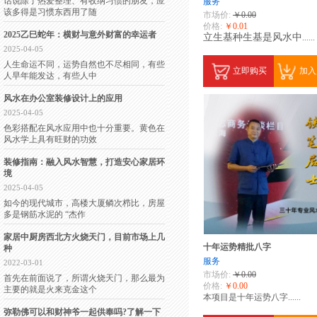
话说除了热爱整理、有收纳习惯的朋友，应
服务
该多得是习惯东西用了随
市场价:
￥0.00
价格:
￥0.01
2025乙巳蛇年：横财与意外财富的幸运者
立生基种生基是风水中
......
2025-04-05
人生命运不同，运势自然也不尽相同，有些
立即购买
加入
人早年能发达，有些人中
风水在办公室装修设计上的应用
2025-04-05
色彩搭配在风水应用中也十分重要。黄色在
风水学上具有旺财的功效
装修指南：融入风水智慧，打造安心家居环
境
2025-04-05
如今的现代城市，高楼大厦鳞次栉比，房屋
多是钢筋水泥的 “杰作
家居中厨房西北方火烧天门，目前市场上几
十年运势精批八字
种
服务
2022-03-01
市场价:
￥0.00
首先在前面说了，所谓火烧天门，那么最为
价格:
￥0.00
主要的就是火来克金这个
本项目是十年运势八字......
弥勒佛可以和财神爷一起供奉吗?了解一下