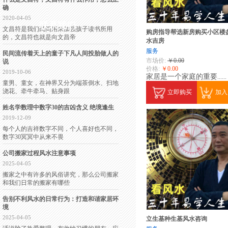
确
2020-04-05
联系我们
文昌符是我们民间用来加强孩子读书所用
购房指导帮选新房购买小区楼
的，文昌符也就是向文昌帝
水吉房
服务
民间流传着天上的童子下凡人间投胎做人的
市场价:
￥0.00
说
价格:
￥0.00
2019-10-06
家居是一个家庭的重要
......
童男、童女，在神界又分为端茶倒水、扫地
浇花、牵牛牵马、贴身跟
立即购买
加入
姓名学数理中数字30的吉凶含义 绝境逢生
2019-12-09
每个人的吉祥数字不同，个人喜好也不同，
数字30冥冥中从来不畏
公司搬家过程风水注意事项
2025-04-05
搬家之中有许多的风俗讲究，那么公司搬家
和我们日常的搬家有哪些
告别不利风水的日常行为：打造和谐家居环
境
2025-04-05
立生基种生基风水咨询