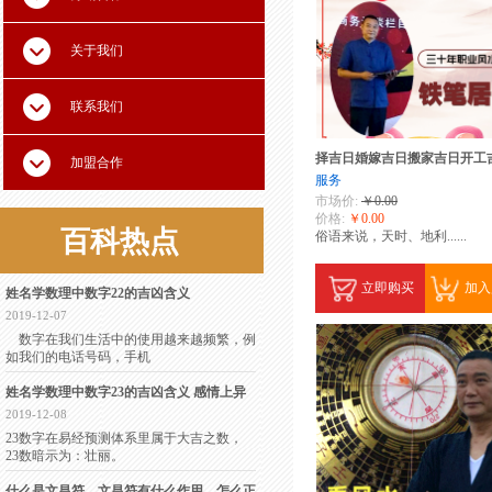
关于我们
联系我们
择吉日婚嫁吉日搬家吉日开工
加盟合作
服务
市场价:
￥0.00
价格:
￥0.00
百科
热点
俗语来说，天时、地利......
立即购买
加入
姓名学数理中数字22的吉凶含义
2019-12-07
数字在我们生活中的使用越来越频繁，例
如我们的电话号码，手机
姓名学数理中数字23的吉凶含义 感情上异
2019-12-08
23数字在易经预测体系里属于大吉之数，
23数暗示为：壮丽。
什么是文昌符，文昌符有什么作用，怎么正