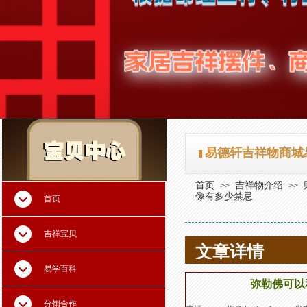
易德轩吉祥物商城
首页
吉祥物介绍
>>
>>
像有多少禁忌
首页
吉祥宝贝
文章详情
易学百科
弥勒佛可以
分销合作