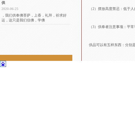
供
（2）摆放高度禁忌：低于人
2020-06-25
，我们供奉佛菩萨，上香，礼拜，祈求好
运，这只是我们信佛，学佛
（3）供奉者注意事项：平常可
供品可以有五样东西：分别是，
联系我们
联系我们
供奉佛菩萨房间的选择上，建议
菩萨是不礼貌的。如果住房空间
地址：江苏苏州昆山花桥经济开发区格
另外，我们供奉佛菩萨，上香，
林国际421
佛菩萨对我们的教导：诸恶莫作
电话：13052333439
顾问专线：13166337010
联系人：彭老师
观音和财神爷放在一起面朝东观
如果从功用，观音保平安，在左