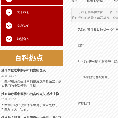
来源:
|
作者:
heyixw1
|
发布
关于我们
，我们供奉佛菩萨，上香，
萨对我们的教导：诸恶莫作，众
联系我们
弥勒佛可以和财神爷一起供奉
加盟合作
回答
百科
热点
1、弥勒佛可以和财神爷一起
姓名学数理中数字22的吉凶含义
2019-12-07
2、凡靠他的也要如此。
数字在我们生活中的使用越来越频繁，例
如我们的电话号码，手机
姓名学数理中数字23的吉凶含义 感情上异
2019-12-08
扩展回答
23数字在易经预测体系里属于大吉之数，
23数暗示为：壮丽。
什么是文昌符，文昌符有什么作用，怎么正