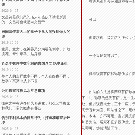
有关系观音菩萨和财神爷一起
确
2020-04-05
联系我们
文昌符是我们民间用来加强孩子读书所用
可以
的，文昌符也就是向文昌帝
民间流传着天上的童子下凡人间投胎做人的
说
但要求观世音菩萨为正位，也
2019-10-06
童男、童女，在神界又分为端茶倒水、扫地
浇花、牵牛牵马、贴身跟
一个香炉就可以了。
姓名学数理中数字30的吉凶含义 绝境逢生
2019-12-09
供奉观音菩萨和弥勒佛放在阳
每个人的吉祥数字不同，个人喜好也不同，
数字30冥冥中从来不畏
公司搬家过程风水注意事项
如法的方法是将两尊菩萨放在同
2025-04-05
下：1、弥勒为慈氏菩萨，是一
搬家之中有许多的风俗讲究，那么公司搬家
处。但以观音大士，三十二应，
和我们日常的搬家有哪些
高于香炉为宜。即法像之下，用
砖、木条，亦不可用。当以抛光
告别不利风水的日常行为：打造和谐家居环
炉香为准。居家不宜多设佛堂、
境
洗即可。佛前清洁工作，
2025-04-05