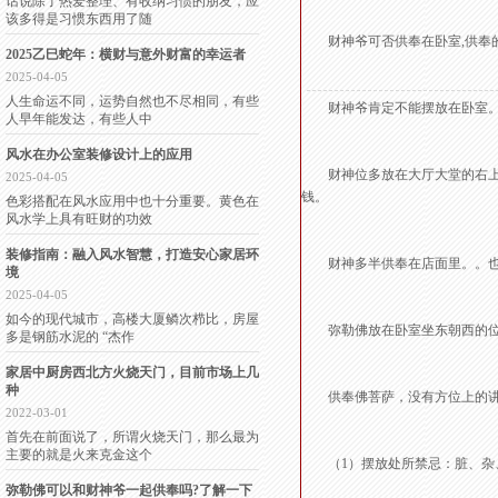
话说除了热爱整理、有收纳习惯的朋友，应
该多得是习惯东西用了随
财神爷可否供奉在卧室,供奉的
2025乙巳蛇年：横财与意外财富的幸运者
2025-04-05
人生命运不同，运势自然也不尽相同，有些
财神爷肯定不能摆放在卧室
人早年能发达，有些人中
风水在办公室装修设计上的应用
财神位多放在大厅大堂的右上方
2025-04-05
钱。
色彩搭配在风水应用中也十分重要。黄色在
风水学上具有旺财的功效
装修指南：融入风水智慧，打造安心家居环
财神多半供奉在店面里。。也
境
2025-04-05
如今的现代城市，高楼大厦鳞次栉比，房屋
弥勒佛放在卧室坐东朝西的位
多是钢筋水泥的 “杰作
家居中厨房西北方火烧天门，目前市场上几
种
供奉佛菩萨，没有方位上的讲
2022-03-01
首先在前面说了，所谓火烧天门，那么最为
主要的就是火来克金这个
（1）摆放处所禁忌：脏、杂、
弥勒佛可以和财神爷一起供奉吗?了解一下