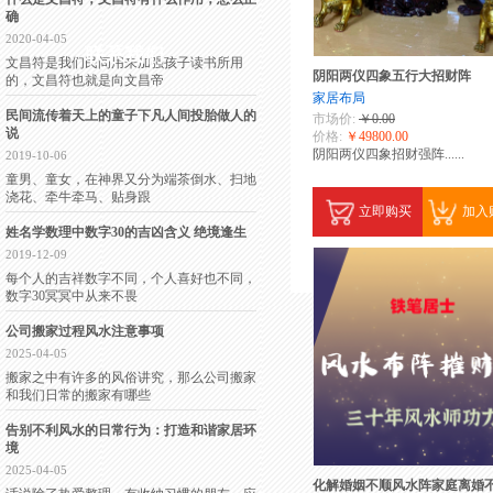
确
2020-04-05
联系我们
文昌符是我们民间用来加强孩子读书所用
阴阳两仪四象五行大招财阵
的，文昌符也就是向文昌帝
家居布局
民间流传着天上的童子下凡人间投胎做人的
市场价:
￥0.00
说
价格:
￥49800.00
阴阳两仪四象招财强阵
......
2019-10-06
童男、童女，在神界又分为端茶倒水、扫地
浇花、牵牛牵马、贴身跟
立即购买
加入
姓名学数理中数字30的吉凶含义 绝境逢生
2019-12-09
每个人的吉祥数字不同，个人喜好也不同，
数字30冥冥中从来不畏
公司搬家过程风水注意事项
2025-04-05
搬家之中有许多的风俗讲究，那么公司搬家
和我们日常的搬家有哪些
告别不利风水的日常行为：打造和谐家居环
境
2025-04-05
化解婚姻不顺风水阵家庭离婚