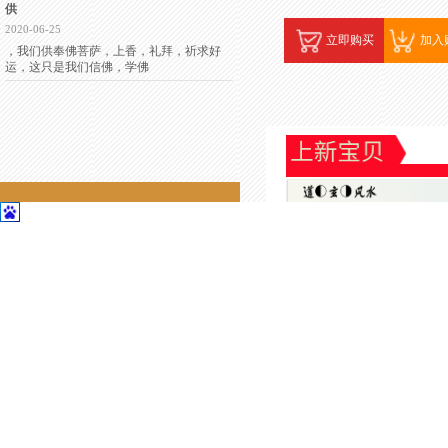
供
2020-06-25
立即购买
加入
，我们供奉佛菩萨，上香，礼拜，祈求好
运，这只是我们信佛，学佛
联系我们
联系我们
地址：江苏苏州昆山花桥经济开发区格
林国际421
电话：13052333439
顾问专线：13166337010
联系人：彭老师
定制三公台升官运风水摆
三公台是钰道阁定制产品，
￥18600.00