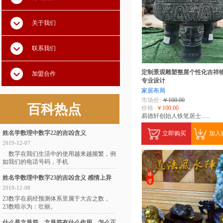
关于我们
联系我们
定制景观雕塑整屋个性化吉祥
加盟合作
专业设计
家居布局
市场价:
￥100.00
百科
热点
价格:
￥100.00
易德轩创始人铁笔居士
......
姓名学数理中数字22的吉凶含义
立即购买
加入
2019-12-07
数字在我们生活中的使用越来越频繁，例
如我们的电话号码，手机
姓名学数理中数字23的吉凶含义 感情上异
2019-12-08
23数字在易经预测体系里属于大吉之数，
23数暗示为：壮丽。
什么是文昌符，文昌符有什么作用，怎么正