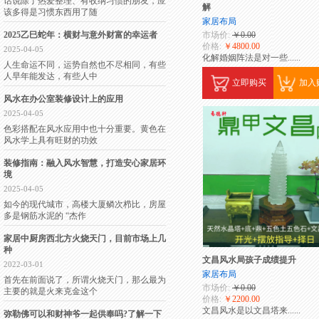
话说除了热爱整理、有收纳习惯的朋友，应
解
该多得是习惯东西用了随
家居布局
2025乙巳蛇年：横财与意外财富的幸运者
市场价:
￥0.00
价格:
￥4800.00
2025-04-05
化解婚姻阵法是对一些......
人生命运不同，运势自然也不尽相同，有些
人早年能发达，有些人中
立即购买
加入
风水在办公室装修设计上的应用
2025-04-05
色彩搭配在风水应用中也十分重要。黄色在
风水学上具有旺财的功效
装修指南：融入风水智慧，打造安心家居环
境
2025-04-05
如今的现代城市，高楼大厦鳞次栉比，房屋
多是钢筋水泥的 “杰作
家居中厨房西北方火烧天门，目前市场上几
种
文昌风水局孩子成绩提升
2022-03-01
家居布局
首先在前面说了，所谓火烧天门，那么最为
市场价:
￥0.00
主要的就是火来克金这个
价格:
￥2200.00
文昌风水是以文昌塔来......
弥勒佛可以和财神爷一起供奉吗?了解一下