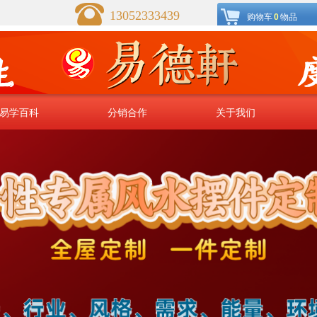
13052333439
购物车
0
物品
易学百科
易学百科
分销合作
分销合作
关于我们
关于我们