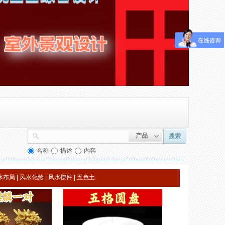
产品
搜索
名称
描述
内容
水布局
|
风水化煞
|
风水摆件
|
五色土