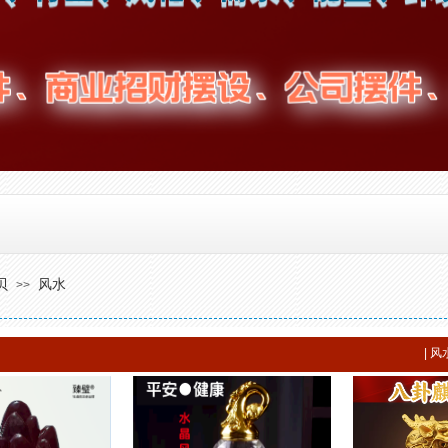
贝
风水
>>
|
风