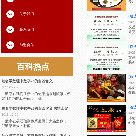
专用
关于我们
[道
2025
文昌
联系我们
果更
加盟合作
[道
2025
文昌
受新
百科
热点
[道
姓名学数理中数字22的吉凶含义
2025
2019-12-07
本命
化解
数字在我们生活中的使用越来越频繁，例
如我们的电话号码，手机
[道
姓名学数理中数字23的吉凶含义 感情上异
2025
2019-12-08
本命
23数字在易经预测体系里属于大吉之数，
红色
23数暗示为：壮丽。
什么是文昌符，文昌符有什么作用，怎么正