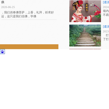
供
[道
2020-06-25
2024
墙内
，我们供奉佛菩萨，上香，礼拜，祈求好
不易
运，这只是我们信佛，学佛
[道
2023
打
了打
联系我们
联系我们
[道
2022
人们
我们
地址：江苏苏州昆山花桥经济开发区格
林国际421
[道
电话：13052333439
2022
顾问专线：13166337010
送
岁。
联系人：彭老师