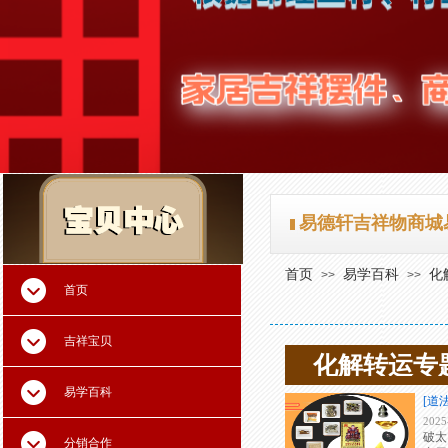
易德轩吉祥物商城
首页
易学百科
化
>>
>>
首页
吉祥宝贝
化解转运专
易学百科
[道
2025
破太
分销合作