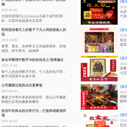
[道
确
2024
2020-04-05
太岁
联系我们
文昌符是我们民间用来加强孩子读书所用
个杂
的，文昌符也就是向文昌帝
民间流传着天上的童子下凡人间投胎做人的
[道
说
2024
化太
2019-10-06
使其
童男、童女，在神界又分为端茶倒水、扫地
浇花、牵牛牵马、贴身跟
[道
姓名学数理中数字30的吉凶含义 绝境逢生
2024
2019-12-09
道教
每个人的吉祥数字不同，个人喜好也不同，
七宝
数字30冥冥中从来不畏
公司搬家过程风水注意事项
[道
2025-04-05
2024
招财
搬家之中有许多的风俗讲究，那么公司搬家
财和
和我们日常的搬家有哪些
告别不利风水的日常行为：打造和谐家居环
[道
境
2024
2025-04-05
化太