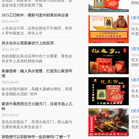
话说除了热爱整理、有收纳习惯的朋友，应
纸钱
该多得是习惯东西用了随
2025乙巳蛇年：横财与意外财富的幸运者
[道
2025-04-05
2024
人生命运不同，运势自然也不尽相同，有些
化太
人早年能发达，有些人中
年需
风水在办公室装修设计上的应用
[道
2025-04-05
2024
色彩搭配在风水应用中也十分重要。黄色在
犯太
风水学上具有旺财的功效
括蛇
装修指南：融入风水智慧，打造安心家居环
境
[道
2025-04-05
2024
如今的现代城市，高楼大厦鳞次栉比，房屋
化太
多是钢筋水泥的 “杰作
化太
家居中厨房西北方火烧天门，目前市场上几
种
[道
2022-03-01
2024
首先在前面说了，所谓火烧天门，那么最为
符咒
主要的就是火来克金这个
宿及
弥勒佛可以和财神爷一起供奉吗?了解一下