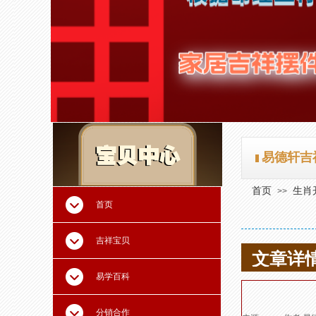
易德轩吉
首页
生肖
>>
首页
吉祥宝贝
文章详
易学百科
分销合作