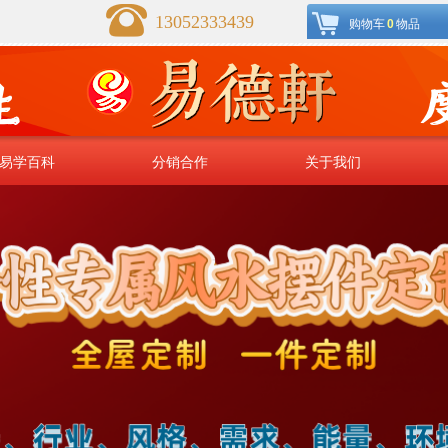
13052333439
购物车
0
物品
易学百科
分销合作
关于我们