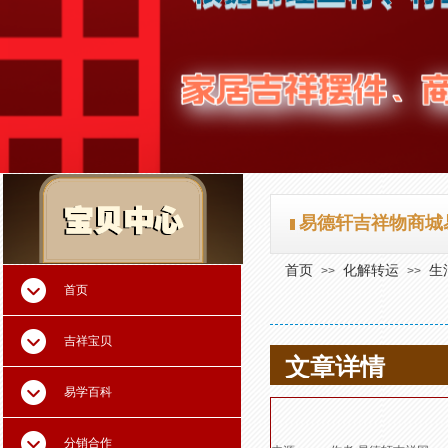
易德轩吉祥物商城
首页
化解转运
生
>>
>>
首页
吉祥宝贝
文章详情
易学百科
分销合作