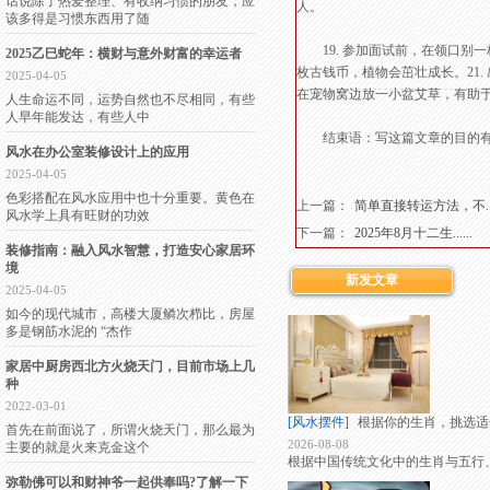
话说除了热爱整理、有收纳习惯的朋友，应
人。
该多得是习惯东西用了随
19. 参加面试前，在领口别一
2025乙巳蛇年：横财与意外财富的幸运者
枚古钱币，植物会茁壮成长。21.
2025-04-05
在宠物窝边放一小盆艾草，有助
人生命运不同，运势自然也不尽相同，有些
人早年能发达，有些人中
结束语：写这篇文章的目的有二
风水在办公室装修设计上的应用
2025-04-05
色彩搭配在风水应用中也十分重要。黄色在
上一篇：
简单直接转运方法，不....
风水学上具有旺财的功效
下一篇：
2025年8月十二生......
装修指南：融入风水智慧，打造安心家居环
境
新发文章
2025-04-05
如今的现代城市，高楼大厦鳞次栉比，房屋
多是钢筋水泥的 “杰作
家居中厨房西北方火烧天门，目前市场上几
种
2022-03-01
[风水摆件]
根据你的生肖，挑选适
首先在前面说了，所谓火烧天门，那么最为
2026-08-08
主要的就是火来克金这个
根据中国传统文化中的生肖与五行
弥勒佛可以和财神爷一起供奉吗?了解一下