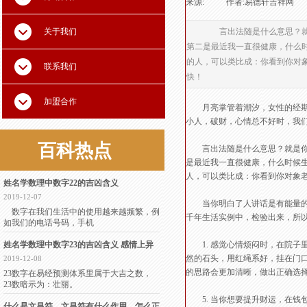
来源:
|
作者:
易德轩吉祥网
|
关于我们
言出法随是什么意思？就是
第二是最近我一直很健康，什么
的人，可以类比成：你看到你对
联系我们
快！
加盟合作
月亮掌管着潮汐，女性的经期和
小人，破财，心情总不好时，我
百科
热点
言出法随是什么意思？就是你叨
是最近我一直很健康，什么时候
人，可以类比成：你看到你对象
姓名学数理中数字22的吉凶含义
2019-12-07
当你明白了人讲话是有能量的，
数字在我们生活中的使用越来越频繁，例
千年生活实例中，检验出来，所
如我们的电话号码，手机
姓名学数理中数字23的吉凶含义 感情上异
1. 感觉心情烦闷时，在院子里
然的石头，用红绳系好，挂在门口
2019-12-08
的思路会更加清晰，做出正确选择
23数字在易经预测体系里属于大吉之数，
23数暗示为：壮丽。
5. 当你想要提升财运，在钱包
什么是文昌符，文昌符有什么作用，怎么正