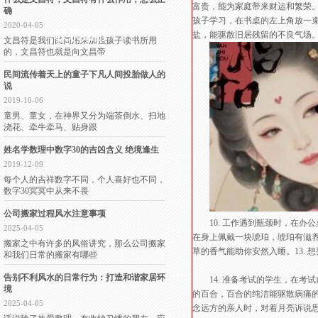
富贵，能为家庭带来财运和繁荣。
确
孩子学习，在书桌的左上角放一束
2020-04-05
联系我们
盐，能驱散旧居残留的不良气场
文昌符是我们民间用来加强孩子读书所用
的，文昌符也就是向文昌帝
民间流传着天上的童子下凡人间投胎做人的
说
2019-10-06
童男、童女，在神界又分为端茶倒水、扫地
浇花、牵牛牵马、贴身跟
姓名学数理中数字30的吉凶含义 绝境逢生
2019-12-09
每个人的吉祥数字不同，个人喜好也不同，
数字30冥冥中从来不畏
公司搬家过程风水注意事项
10. 工作遇到瓶颈时，在办公
2025-04-05
在身上佩戴一块琥珀，琥珀有滋养
搬家之中有许多的风俗讲究，那么公司搬家
草的香气能助你安然入睡。13.
和我们日常的搬家有哪些
告别不利风水的日常行为：打造和谐家居环
14. 准备考试的学生，在考试
境
的百合，百合的纯洁能驱散病痛的阴
2025-04-05
念远方的亲人时，对着月亮诉说思