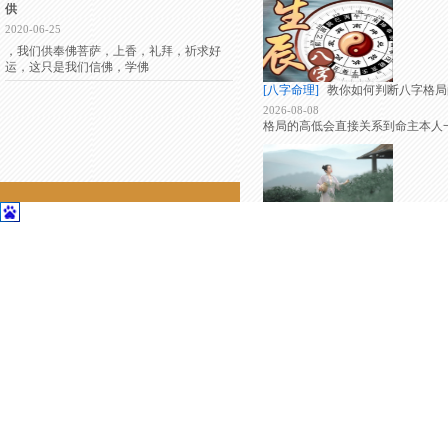
供
2020-06-25
，我们供奉佛菩萨，上香，礼拜，祈求好
运，这只是我们信佛，学佛
[八字命理]
教你如何判断八字格局
2026-08-08
格局的高低会直接关系到命主本人
联系我们
联系我们
[八字命理]
八字纯阴纯阳之人的命
2026-08-08
地址：江苏苏州昆山花桥经济开发区格
有些人听到八字纯阴纯阳就会觉得
林国际421
电话：13052333439
顾问专线：13166337010
联系人：彭老师
[八字命理]
八字断六亲的原则及方
2026-08-08
如果年柱为正财旺而为用，说明