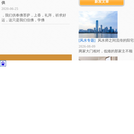
新发文章
供
2020-06-25
，我们供奉佛菩萨，上香，礼拜，祈求好
运，这只是我们信佛，学佛
[风水专题]
风水师之间流传的阳宅
2026-08-09
两家大门相对，低矮的那家主不顺
联系我们
联系我们
地址：江苏苏州昆山花桥经济开发区格
[阳宅风水]
七十二种房屋风水直断
林国际421
2026-08-09
电话：13052333439
西南缺角对母亲不利，西北缺角对
顾问专线：13166337010
联系人：彭老师
[阳宅风水]
阳宅三要之一【门】的