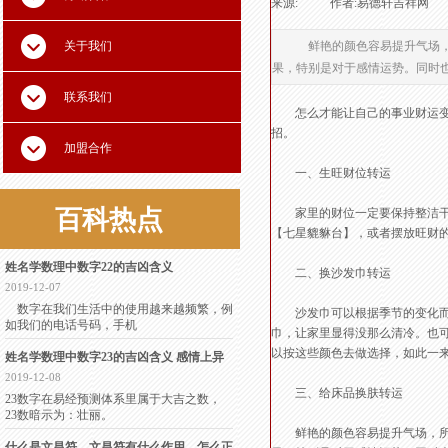
来源:
|
作者:
易德轩吉祥网
|
关于我们
鲜艳的颜色容易提升气场，
果，特别是对于感情运势。同时
联系我们
怎么才能让自己的事业财运变得
招。
加盟合作
一、生旺财位转运
百科
热点
家里的财位一定要保持整洁干净
【七星貔貅台】，或者摆放旺财
姓名学数理中数字22的吉凶含义
二、换沙发巾转运
2019-12-07
数字在我们生活中的使用越来越频繁，例
沙发巾可以根据季节的变化而改
如我们的电话号码，手机
巾，让家里显得没那么清冷。也可
以按这些颜色去做选择，如此一
姓名学数理中数字23的吉凶含义 感情上异
2019-12-08
三、给床品换肤转运
23数字在易经预测体系里属于大吉之数，
23数暗示为：壮丽。
鲜艳的颜色容易提升气场，所以
什么是文昌符，文昌符有什么作用，怎么正