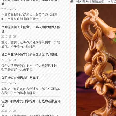
果，特别是对于感情运势。同时
确
2020-04-05
联系我们
文昌符是我们民间用来加强孩子读书所用
的，文昌符也就是向文昌帝
民间流传着天上的童子下凡人间投胎做人的
说
2019-10-06
童男、童女，在神界又分为端茶倒水、扫地
浇花、牵牛牵马、贴身跟
姓名学数理中数字30的吉凶含义 绝境逢生
2019-12-09
每个人的吉祥数字不同，个人喜好也不同，
数字30冥冥中从来不畏
公司搬家过程风水注意事项
2025-04-05
搬家之中有许多的风俗讲究，那么公司搬家
和我们日常的搬家有哪些
告别不利风水的日常行为：打造和谐家居环
境
2025-04-05