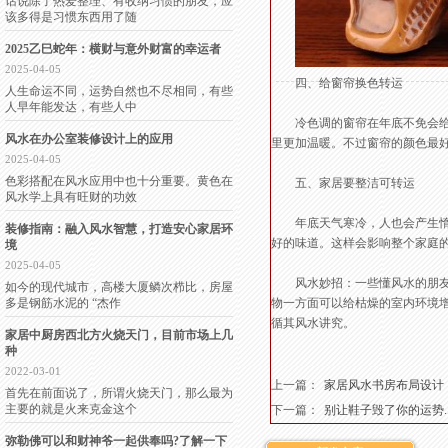
话说除了热爱整理、有收纳习惯的朋友，应
该多得是习惯东西用了随
2025乙巳蛇年：横财与意外财富的幸运者
2025-04-05
四、给窗帘换色转运
人生命运不同，运势自然也不尽相同，有些
人早年能发达，有些人中
冷色调的窗帘在年底不免会给人
风水在办公室装修设计上的应用
里更加温暖。不过窗帘的颜色最
2025-04-05
色彩搭配在风水应用中也十分重要。黄色在
五、家居要整洁可转运
风水学上具有旺财的功效
年底天气寒冷，人也会产生惰性
装修指南：融入风水智慧，打造安心家居环
好的味道。这样会影响整个家庭
境
2025-04-05
风水妙招：一些懂风水的朋友还
如今的现代城市，高楼大厦鳞次栉比，房屋
多是钢筋水泥的 “杰作
物一方面可以给枯燥的室内环境
循其风水讲究。
家居中厨房西北方火烧天门，目前市场上几
种
2022-03-01
上一篇：
家居风水书房布局设计
首先在前面说了，所谓火烧天门，那么最为
主要的就是火来克金这个
下一篇：
别让鞋子毁了你的运势....
弥勒佛可以和财神爷一起供奉吗?了解一下