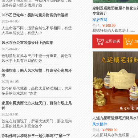
话说除了热爱整理、有收纳习惯的朋友，应
该多得是习惯东西用了随
定制景观雕塑整屋个性化吉
专业设计
2025乙巳蛇年：横财与意外财富的幸运者
家居布局
2025-04-05
价格:
￥100.00
人生命运不同，运势自然也不尽相同，有些
易德轩创始人铁笔居士
......
人早年能发达，有些人中
立即购买
加
风水在办公室装修设计上的应用
2025-04-05
色彩搭配在风水应用中也十分重要。黄色在
风水学上具有旺财的功效
装修指南：融入风水智慧，打造安心家居环
境
2025-04-05
如今的现代城市，高楼大厦鳞次栉比，房屋
多是钢筋水泥的 “杰作
家居中厨房西北方火烧天门，目前市场上几
种
2022-03-01
九运九星旺运镇宅招财风水
首先在前面说了，所谓火烧天门，那么最为
风水摆件
主要的就是火来克金这个
价格:
￥6990.00
九星招财风水阵是根据
......
弥勒佛可以和财神爷一起供奉吗?了解一下