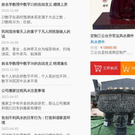
姓名学数理中数字23的吉凶含义 感情上异
2019-12-08
23数字在易经预测体系里属于大吉之数，
23数暗示为：壮丽。
民间流传着天上的童子下凡人间投胎做人的
定制三公台升官运风水摆件
说
风水摆件
2019-10-06
价格:
￥18600.00
童男、童女，在神界又分为端茶倒水、扫地
三公台是钰道阁定制产......
浇花、牵牛牵马、贴身跟
姓名学数理中数字30的吉凶含义 绝境逢生
立即购买
加
2019-12-09
每个人的吉祥数字不同，个人喜好也不同，
数字30冥冥中从来不畏
公司搬家过程风水注意事项
2025-04-05
搬家之中有许多的风俗讲究，那么公司搬家
和我们日常的搬家有哪些
告别不利风水的日常行为：打造和谐家居环
境
2025-04-05