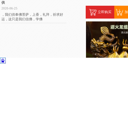
供
2020-06-25
立即购买
加
，我们供奉佛菩萨，上香，礼拜，祈求好
运，这只是我们信佛，学佛
厨房西北化解避火龙五色土
联系我们
五色土
价格:
￥425.00
西北方是乾卦位，厨房......
地址：江苏苏州昆山花桥经济开发区格
林国际421
立即购买
加
电话：13052333439
顾问专线：13166337010